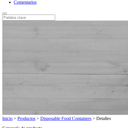
Comentarios
Inicio
>
Productos
>
Disposable Food Containers
>
Detalles