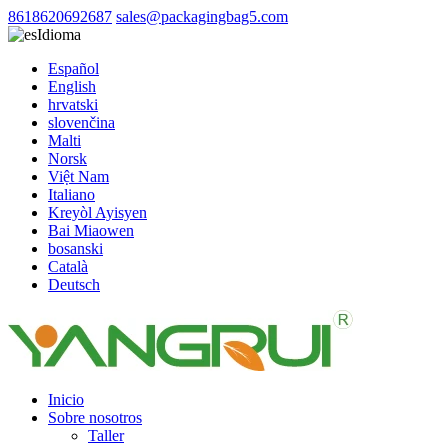
8618620692687
sales@packagingbag5.com
Idioma
Español
English
hrvatski
slovenčina
Malti
Norsk
Việt Nam
Italiano
Kreyòl Ayisyen
Bai Miaowen
bosanski
Català
Deutsch
Inicio
Sobre nosotros
Taller