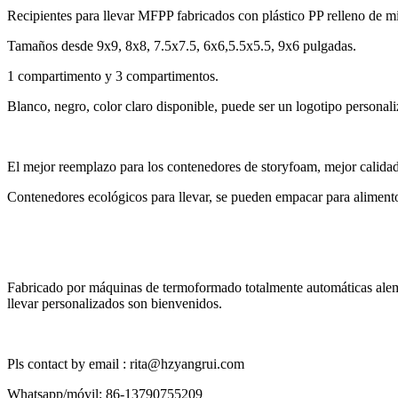
Recipientes para llevar MFPP fabricados con plástico PP relleno de mi
Tamaños desde 9x9, 8x8, 7.5x7.5, 6x6,5.5x5.5, 9x6 pulgadas.
1 compartimento y 3 compartimentos.
Blanco, negro, color claro disponible, puede ser un logotipo personali
El mejor reemplazo para los contenedores de storyfoam, mejor calida
Contenedores ecológicos para llevar, se pueden empacar para alimentos
Fabricado por máquinas de termoformado totalmente automáticas aleman
llevar personalizados son bienvenidos.
Pls contact by email : rita@hzyangrui.com
Whatsapp/móvil: 86-13790755209