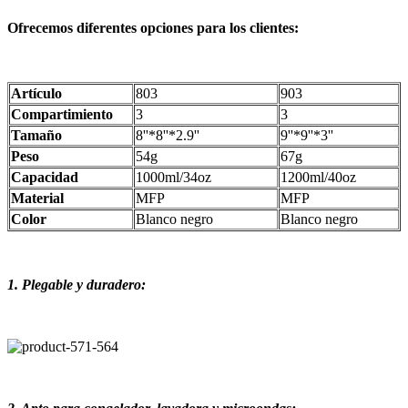
Ofrecemos diferentes opciones para los clientes:
Artículo
803
903
Compartimiento
3
3
Tamaño
8''*8''*2.9''
9''*9''*3''
Peso
54g
67g
Capacidad
1000ml/34oz
1200ml/40oz
Material
MFP
MFP
Color
Blanco negro
Blanco negro
1. Plegable y duradero: