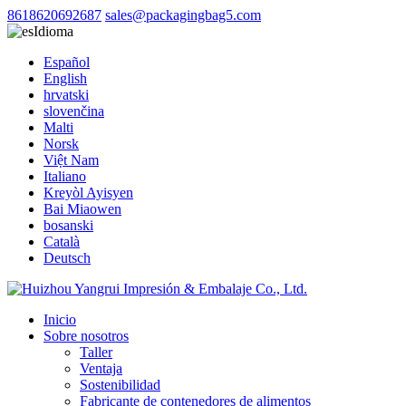
8618620692687
sales@packagingbag5.com
Idioma
Español
English
hrvatski
slovenčina
Malti
Norsk
Việt Nam
Italiano
Kreyòl Ayisyen
Bai Miaowen
bosanski
Català
Deutsch
Inicio
Sobre nosotros
Taller
Ventaja
Sostenibilidad
Fabricante de contenedores de alimentos